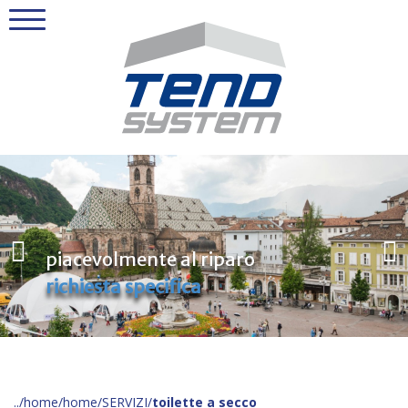
piacevolmente al riparo
richiesta specifica
home
home
SERVIZI
toilette a secco