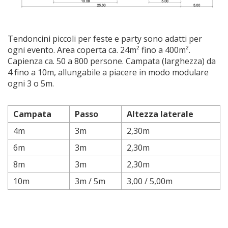
Tendoncini piccoli per feste e party sono adatti per
ogni evento. Area coperta ca. 24m² fino a 400m².
Capienza ca. 50 a 800 persone. Campata (larghezza) da
4 fino a 10m, allungabile a piacere in modo modulare
ogni 3 o 5m.
Campata
Passo
Altezza laterale
4m
3m
2,30m
6m
3m
2,30m
8m
3m
2,30m
10m
3m / 5m
3,00 / 5,00m